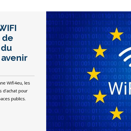
WIFI
s de
 du
 avenir
ne Wifi4eu, les
s d'achat pour
paces publics.