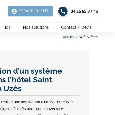
account_circle
04 26 85 37 46
ESPACE CLIENT
IoT
Nos solutions
Contact / Devis
Accueil
Wifi & fibre
tion d’un système
s l’hôtel Saint
à Uzès
alisé une installation d’un système WiFi
nt Genies à Uzès avec une couverture