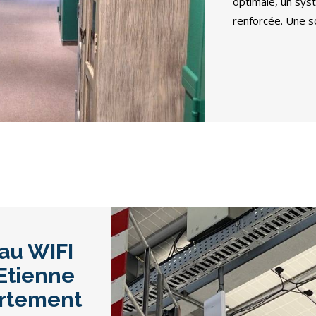
optimale, un sys
renforcée. Une sol
eau WIFI
 Etienne
artement