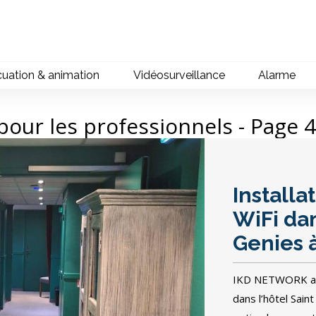
cuation & animation
Vidéosurveillance
Alarme
e pour les professionnels - Page 4
Installa
WiFi dan
Genies 
IKD NETWORK a ré
dans l’hôtel Sai