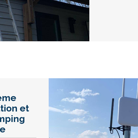
tème
tion et
amping
he