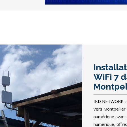
Installa
WiFi 7 
Montpell
IKD NETWORK ins
vers Montpellier 
numérique avancée
numérique, offrez 